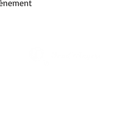
vénement
1re Ville verte de France
Capitale du végétal
Découvrez
Angers Supernature