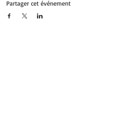
Partager cet événement
1re Ville verte de France
Capitale du végétal
Découvrez
Angers Supernature
©
2017-2025
ANGERS - Site réalisé