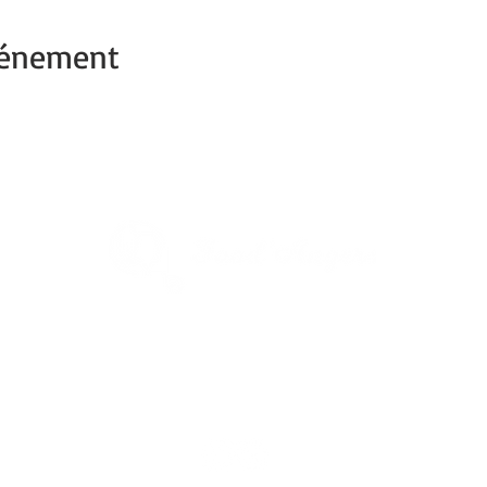
vénement
1re Ville verte de France
Capitale du végétal
Découvrez
Angers Supernature