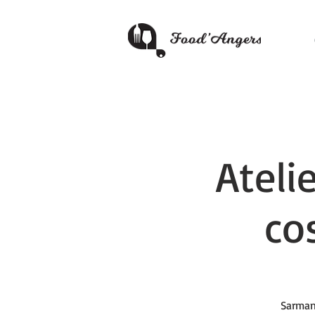
Ateli
co
Sarman