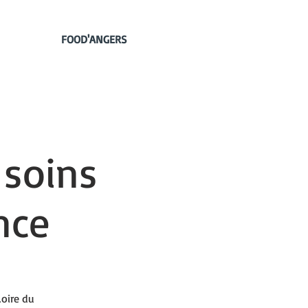
FOOD'ANGERS
 soins
nce
oire du