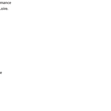
armance
oire.
ce