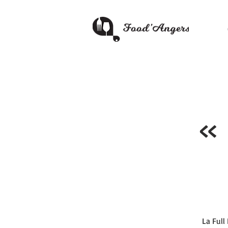
« 
La Full