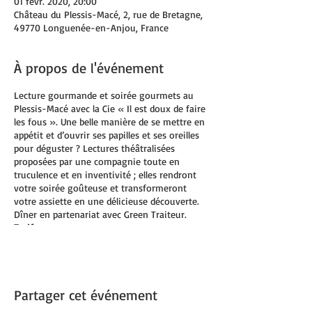
01 févr. 2020, 20:00
Château du Plessis-Macé, 2, rue de Bretagne,
49770 Longuenée-en-Anjou, France
À propos de l'événement
Lecture gourmande et soirée gourmets au
Plessis-Macé avec la Cie « Il est doux de faire
les fous ». Une belle manière de se mettre en
appétit et d’ouvrir ses papilles et ses oreilles
pour déguster ? Lectures théâtralisées
proposées par une compagnie toute en
truculence et en inventivité ; elles rendront
votre soirée goûteuse et transformeront
votre assiette en une délicieuse découverte.
Dîner en partenariat avec Green Traiteur.
Tarif
45 €/pers.
Infos/réservations
02.41.32.63.27
ou chateau-plessis-mace.fr
Partager cet événement