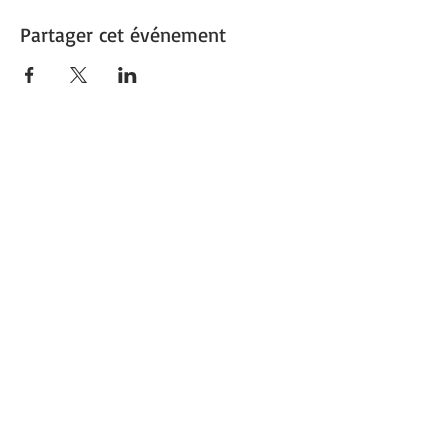
Partager cet événement
1re Ville verte de France
Capitale du végétal
Découvrez
Angers Supernature