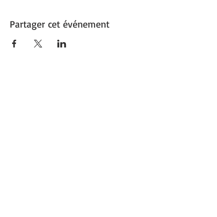
Partager cet événement
1re Ville verte de France
Capitale du végétal
Découvrez
Angers Supernature