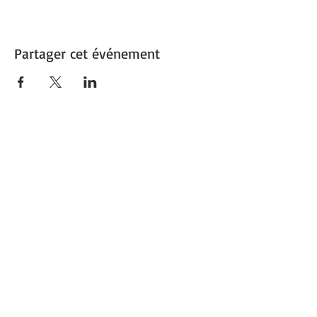
Partager cet événement
1re Ville verte de France
Capitale du végétal
Découvrez
Angers Supernature