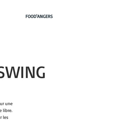
FOOD'ANGERS
SWING
our une
 libre.
r les