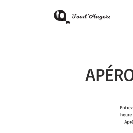
APÉRO
Entrez
heure 
Aprè