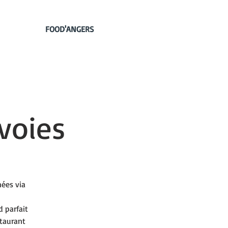
FOOD'ANGERS
 voies
nées via
 parfait
staurant