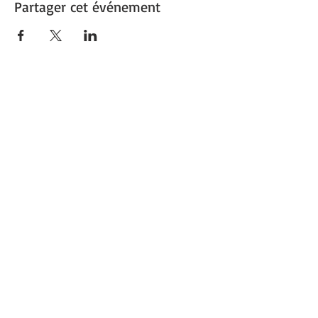
Partager cet événement
1re Ville verte de France
Capitale du végétal
Découvrez
Angers Supernature
©
2017-2025
ANGERS - Site réalisé
avec
Wix.com