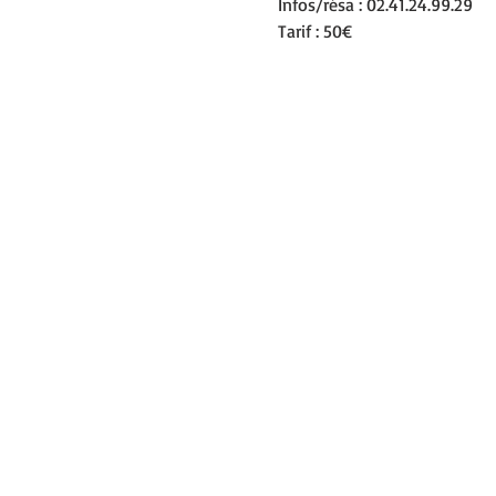
Infos/résa : 02.41.24.99.29
Tarif : 50€