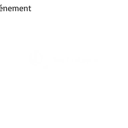
vénement
1re Ville verte de France
Capitale du végétal
Découvrez
Angers Supernature