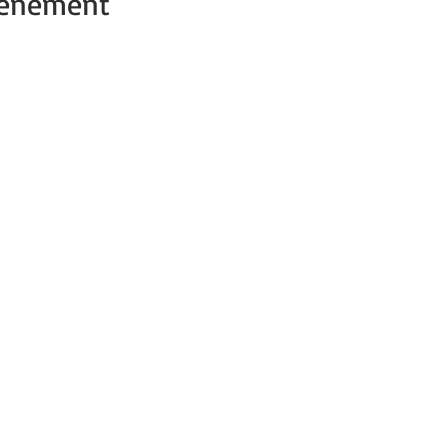
vénement
1re Ville verte de France
Capitale du végétal
Découvrez
Angers Supernature
© 2017-2025 ANGERS - Site réalisé avec
Wix.com