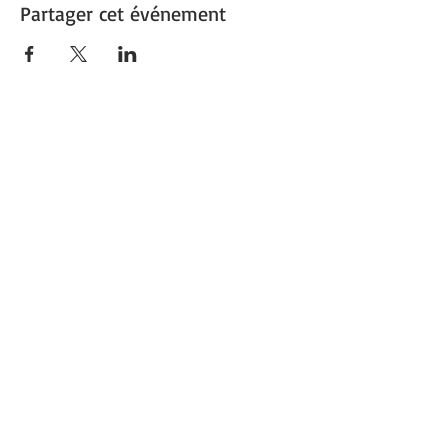
Partager cet événement
1re Ville verte de France
Capitale du végétal
Découvrez
Angers Supernature
©
2017-2025
ANGERS - Site réalisé