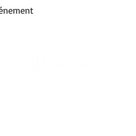
vénement
1re Ville verte de France
Capitale du végétal
Découvrez
Angers Supernature