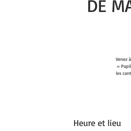
DE MA
Venez à
« Papil
les can
Heure et lieu