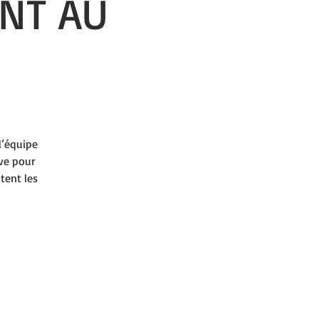
ONT AU
l’équipe
ive pour
tent les