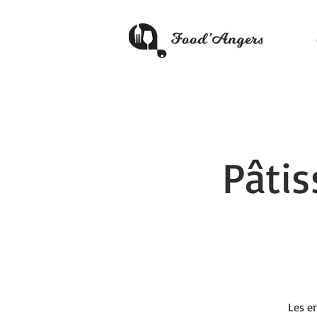
Pâtis
Les e