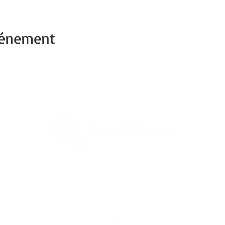
vénement
1re Ville verte de France
Capitale du végétal
Découvrez
Angers Supernature