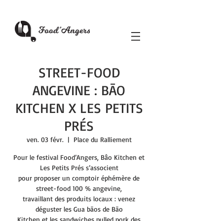
STREET-FOOD
ANGEVINE : BĀO
KITCHEN X LES PETITS
PRÉS
ven. 03 févr.
  |  
Place du Ralliement
Pour le festival Food’Angers, Bâo Kitchen et
Les Petits Prés s’associent
pour proposer un comptoir éphémère de
street-food 100 % angevine,
travaillant des produits locaux : venez
déguster les Gua bāos de Bāo
Kitchen et les sandwiches pulled pork des