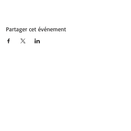
Partager cet événement
1re Ville verte de France
Capitale du végétal
Découvrez
Angers Supernature